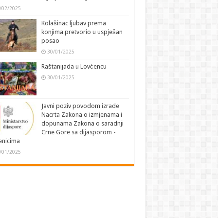
/02/2025
Kolašinac ljubav prema
konjima pretvorio u uspješan
posao
30/01/2025
Raštanijada u Lovćencu
30/01/2025
Javni poziv povodom izrade
Nacrta Zakona o izmjenama i
dopunama Zakona o saradnji
Crne Gore sa dijasporom -
jenicima
/01/2025