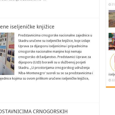
21
ne iseljeničke knjižice
Predstavnicima crnogorske nacionalne zajednice u
Skadru uručene su iseljeničke knjižice, koje izdaje
Uprava za dijasporu iseljenicima i pripadnicima
crnogorske nacionalne manjine koji nemaju
crnogorsko državljanstvo. Predstavnici Uprave za
dijasporu (UzD) boravili su u službenoj posjeti
Skadru. „U prostorijama crnogorskog udruženja
‘Alba-Montenegro’ susreli su se sa predstavnicima i
isel
ednice kojima su ovom prilikom uručene iseljeničke knjižice,
22
DSTAVNICIMA CRNOGORSKIH