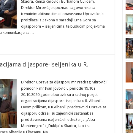
Skadra, Remzi Kerović i Burhanom Čulićem.
Direktor Mirović je upoznao sagovornike sa
trenutnim aktivnostima i obavezama Uprave koje
proizilaze iz Zakona o saradnji Crne Gora sa
dijasporom – iseljenicima, te budućim projektima
anja komunikacije sa …
cijama dijaspore-iseljenika u R.
Direktor Uprave za dijasporu mr Predrag Mitrović i
pomoćnik mr Ivan Jovović u periodu 19.10 i
20.10.2020.godine boravili su u radnoj posjeti
organizacijama dijaspore-iseljenika u R. Albaniji.
Ovom prilikom, u R.Albaniji predstavnici Uprave za
dijasporu održali su zajednički sastanak sa
predstavnicima iseljeničkih udruženja „Alba
Montenegro“ i „Duklja“ u Skadru, kao i sa
raca Albanije u Elbasanu. Na …