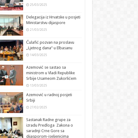
25/03/2025
Delegacija iz Hrvatske u posjeti
Ministarstvu dijaspore
21/03/2025
Ćulafić pozvan na proslavu
„Ljetnog dana“ u Elbasanu
14/03/2025
Azemović se sastao sa
ministrom u Vladi Republike
Srbije Usameom Zukorlićem
13/03/2025
Azemović u radnoj posjeti
Srbiji
27/02/2025
Sastanak Radne grupe za
izradu Predloga Zakona o
saradnji Crne Gore sa
dijasporom-iseljenicima