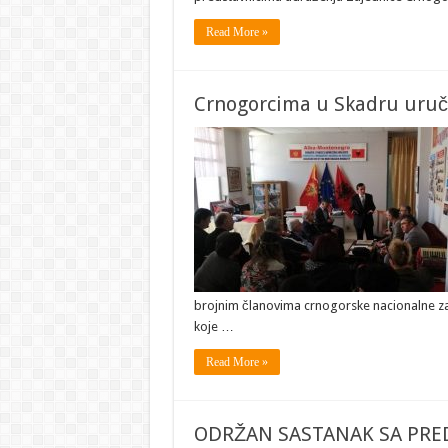
Read More »
Crnogorcima u Skadru uruče
brojnim članovima crnogorske nacionalne zaj
koje …
Read More »
ODRŽAN SASTANAK SA PRE