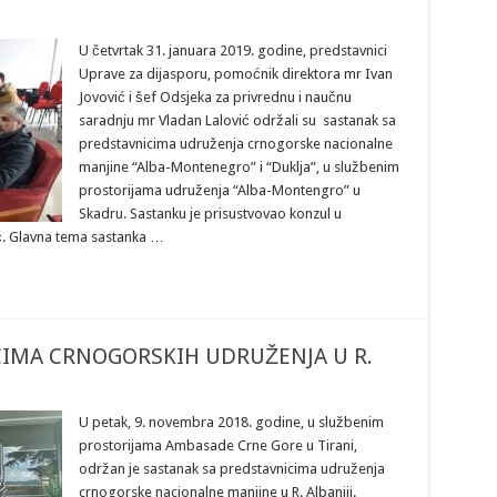
U četvrtak 31. januara 2019. godine, predstavnici
Uprave za dijasporu, pomoćnik direktora mr Ivan
Jovović i šef Odsjeka za privrednu i naučnu
saradnju mr Vladan Lalović održali su sastanak sa
predstavnicima udruženja crnogorske nacionalne
manjine “Alba-Montenegro” i “Duklja”, u službenim
prostorijama udruženja “Alba-Montengro” u
Skadru. Sastanku je prisustvovao konzul u
ć. Glavna tema sastanka …
CIMA CRNOGORSKIH UDRUŽENJA U R.
U petak, 9. novembra 2018. godine, u službenim
prostorijama Ambasade Crne Gore u Tirani,
održan je sastanak sa predstavnicima udruženja
crnogorske nacionalne manjine u R. Albaniji.