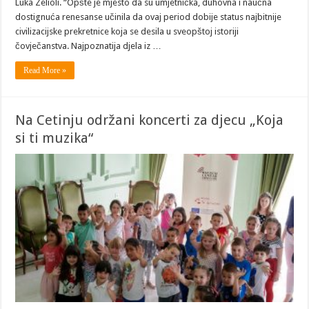
Luka Zelioli. “Opšte je mjesto da su umjetnička, duhovna i naučna
dostignuća renesanse učinila da ovaj period dobije status najbitnije
civilizacijske prekretnice koja se desila u sveopštoj istoriji
čovječanstva. Najpoznatija djela iz …
Read More »
Na Cetinju održani koncerti za djecu „Koja
si ti muzika“