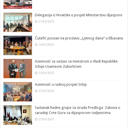
Delegacija iz Hrvatske u posjeti Ministarstvu dijaspore
21/03/2025
Ćulafić pozvan na proslavu „Ljetnog dana“ u Elbasanu
14/03/2025
Azemović se sastao sa ministrom u Vladi Republike
Srbije Usameom Zukorlićem
13/03/2025
Azemović u radnoj posjeti Srbiji
27/02/2025
Sastanak Radne grupe za izradu Predloga Zakona o
saradnji Crne Gore sa dijasporom-iseljenicima
21/02/2025