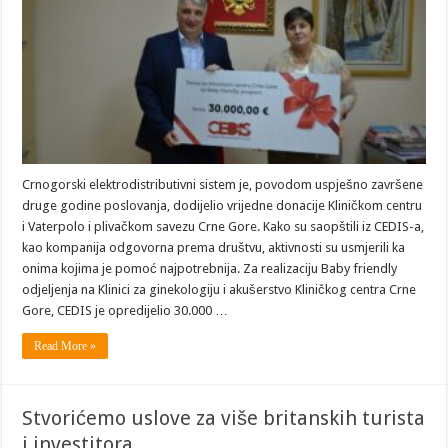
Crnogorski elektrodistributivni sistem je, povodom uspješno završene
druge godine poslovanja, dodijelio vrijedne donacije Kliničkom centru
i Vaterpolo i plivačkom savezu Crne Gore. Kako su saopštili iz CEDIS-a,
kao kompanija odgovorna prema društvu, aktivnosti su usmjerili ka
onima kojima je pomoć najpotrebnija. Za realizaciju Baby friendly
odjeljenja na Klinici za ginekologiju i akušerstvo Kliničkog centra Crne
Gore, CEDIS je opredijelio 30.000 …
Read More »
Stvorićemo uslove za više britanskih turista
i investitora