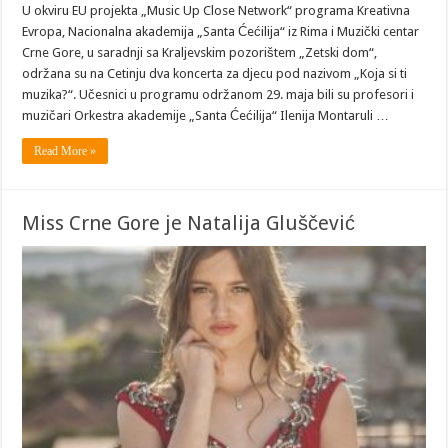
U okviru EU projekta „Music Up Close Network“ programa Kreativna
Evropa, Nacionalna akademija „Santa Ćećilija“ iz Rima i Muzički centar
Crne Gore, u saradnji sa Kraljevskim pozorištem „Zetski dom“,
održana su na Cetinju dva koncerta za djecu pod nazivom „Koja si ti
muzika?“. Učesnici u programu održanom 29. maja bili su profesori i
muzičari Orkestra akademije „Santa Ćećilija“ Ilenija Montaruli …
Read More »
Miss Crne Gore je Natalija Gluščević