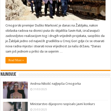
Crnogorski premijer Duško Marković je danas na Žabljaku, nakon
obilaska radova na dionici puta do skijališta Savin Kuk, izražavajući
zadovoljstvo realizacijom tog i drugih vrijednih projekata, saopštio da
je Žabljak jedno od najvećih gradilišta u Crnoj Gori gdje će se otvarati
nova radna mjesta i stvarati nova vrijednost za našu državu. “Danas
sam još jednom u prilici da se uvjerim …
Read More »
Najnovije
Andrea Nikolić najljepša Crnogorka
31/03/2025
Ministarstvo dijaspore raspisalo javni konkurs
25/03/2025