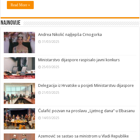
Read More »
Najnovije
Andrea Nikolić najljepša Crnogorka
31/03/2025
Ministarstvo dijaspore raspisalo javni konkurs
25/03/2025
Delegacija iz Hrvatske u posjeti Ministarstvu dijaspore
21/03/2025
Ćulafić pozvan na proslavu „Ljetnog dana“ u Elbasanu
14/03/2025
Azemović se sastao sa ministrom u Vladi Republike