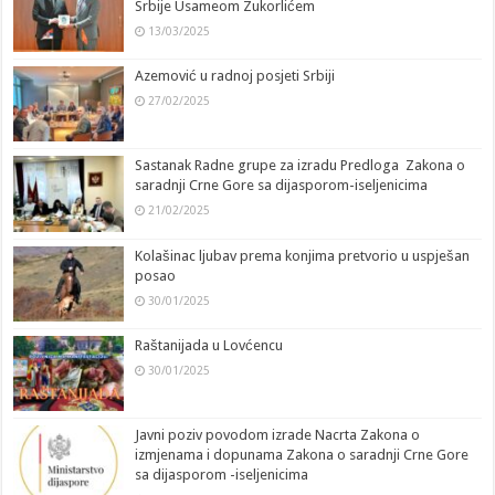
Srbije Usameom Zukorlićem
13/03/2025
Azemović u radnoj posjeti Srbiji
27/02/2025
Sastanak Radne grupe za izradu Predloga Zakona o
saradnji Crne Gore sa dijasporom-iseljenicima
21/02/2025
Kolašinac ljubav prema konjima pretvorio u uspješan
posao
30/01/2025
Raštanijada u Lovćencu
30/01/2025
Javni poziv povodom izrade Nacrta Zakona o
izmjenama i dopunama Zakona o saradnji Crne Gore
sa dijasporom -iseljenicima