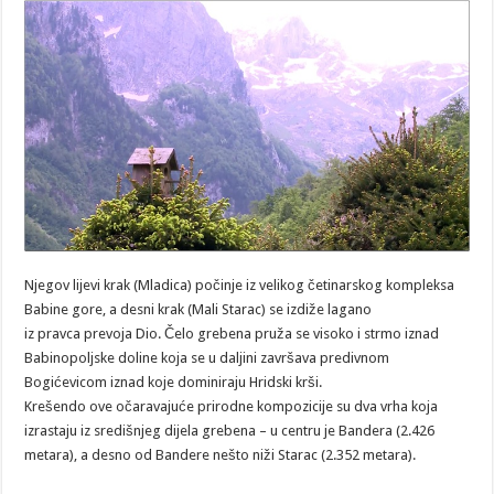
Njegov lijevi krak (Mladica) počinje iz velikog četinarskog kompleksa
Babine gore, a desni krak (Mali Starac) se izdiže lagano
iz pravca prevoja Dio. Čelo grebena pruža se visoko i strmo iznad
Babinopoljske doline koja se u daljini završava predivnom
Bogićevicom iznad koje dominiraju Hridski krši.
Krešendo ove očaravajuće prirodne kompozicije su dva vrha koja
izrastaju iz središnjeg dijela grebena – u centru je Bandera (2.426
metara), a desno od Bandere nešto niži Starac (2.352 metara).