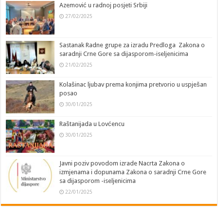
Azemović u radnoj posjeti Srbiji
27/02/2025
Sastanak Radne grupe za izradu Predloga Zakona o
saradnji Crne Gore sa dijasporom-iseljenicima
21/02/2025
Kolašinac ljubav prema konjima pretvorio u uspješan
posao
30/01/2025
Raštanijada u Lovćencu
30/01/2025
Javni poziv povodom izrade Nacrta Zakona o
izmjenama i dopunama Zakona o saradnji Crne Gore
sa dijasporom -iseljenicima
22/01/2025