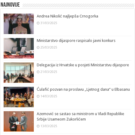
b
e
di
sA
n
y
gr
gl
Najnovije
o
dI
t
p
g
Li
a
e
Andrea Nikolić najljepša Crnogorka
o
n
p
er
n
m
T
31/03/2025
k
k
a
n
Ministarstvo dijaspore raspisalo javni konkurs
sl
25/03/2025
at
e
Delegacija iz Hrvatske u posjeti Ministarstvu dijaspore
21/03/2025
Ćulafić pozvan na proslavu „Ljetnog dana“ u Elbasanu
14/03/2025
Azemović se sastao sa ministrom u Vladi Republike
Srbije Usameom Zukorlićem
13/03/2025