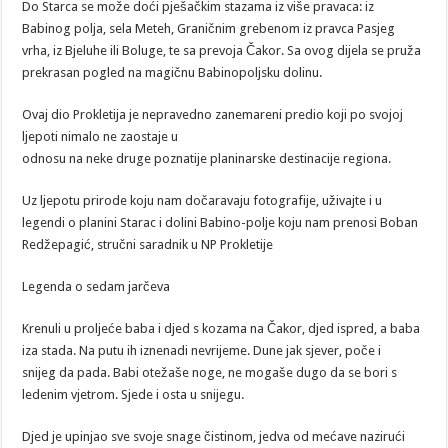
Do Starca se može doći pješačkim stazama iz više pravaca: iz
Babinog polja, sela Meteh, Graničnim grebenom iz pravca Pasjeg
vrha, iz Bjeluhe ili Boluge, te sa prevoja Čakor. Sa ovog dijela se pruža
prekrasan pogled na magičnu Babinopoljsku dolinu.
Ovaj dio Prokletija je nepravedno zanemareni predio koji po svojoj
ljepoti nimalo ne zaostaje u
odnosu na neke druge poznatije planinarske destinacije regiona.
Uz ljepotu prirode koju nam dočaravaju fotografije, uživajte i u
legendi o planini Starac i dolini Babino-polje koju nam prenosi Boban
Redžepagić, stručni saradnik u NP Prokletije
Legenda o sedam jarčeva
Krenuli u proljeće baba i djed s kozama na Čakor, djed ispred, a baba
iza stada. Na putu ih iznenadi nevrijeme. Dune jak sjever, poče i
snijeg da pada. Babi otežaše noge, ne mogaše dugo da se bori s
ledenim vjetrom. Sjede i osta u snijegu.
Djed je upinjao sve svoje snage čistinom, jedva od mećave nazirući