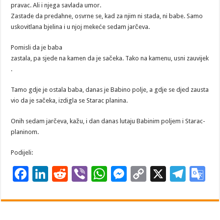
pravac. Ali i njega savlada umor.
Zastade da predahne, osvrne se, kad za njim ni stada, ni babe. Samo
uskovitlana bjelina i u njoj mekeće sedam jarčeva.
Pomisli da je baba
zastala, pa sjede na kamen da je sačeka. Tako na kamenu, usni zauvijek
.
Tamo gdje je ostala baba, danas je Babino polje, a gdje se djed zausta
vio da je sačeka, izdigla se Starac planina.
Onih sedam jarčeva, kažu, i dan danas lutaju Babinim poljem i Starac-
planinom.
Podijeli:
F
Li
R
Vi
W
M
C
X
T
G
ac
n
e
b
h
es
o
el
o
e
k
d
er
at
se
p
e
o