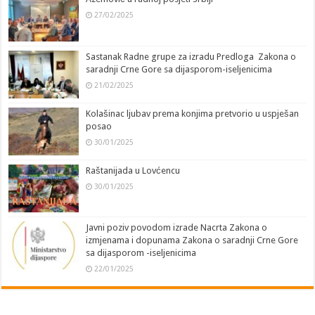
27/02/2025
Sastanak Radne grupe za izradu Predloga Zakona o
saradnji Crne Gore sa dijasporom-iseljenicima
21/02/2025
Kolašinac ljubav prema konjima pretvorio u uspješan
posao
30/01/2025
Raštanijada u Lovćencu
30/01/2025
Javni poziv povodom izrade Nacrta Zakona o
izmjenama i dopunama Zakona o saradnji Crne Gore
sa dijasporom -iseljenicima
22/01/2025