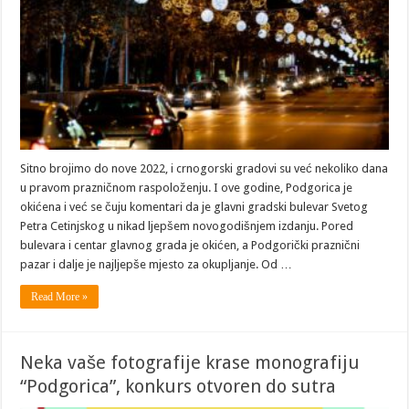
Sitno brojimo do nove 2022, i crnogorski gradovi su već nekoliko dana
u pravom prazničnom raspoloženju. I ove godine, Podgorica je
okićena i već se čuju komentari da je glavni gradski bulevar Svetog
Petra Cetinjskog u nikad ljepšem novogodišnjem izdanju. Pored
bulevara i centar glavnog grada je okićen, a Podgorički praznični
pazar i dalje je najljepše mjesto za okupljanje. Od …
Read More »
Neka vaše fotografije krase monografiju
“Podgorica”, konkurs otvoren do sutra