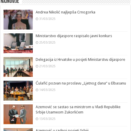
Najnovije
Andrea Nikolić najljepša Crnogorka
31/03/2025
Ministarstvo dijaspore raspisalo javni konkurs
25/03/2025
Delegacija iz Hrvatske u posjeti Ministarstvu dijaspore
21/03/2025
Ćulafić pozvan na proslavu „Ljetnog dana“ u Elbasanu
14/03/2025
Azemović se sastao sa ministrom u Vladi Republike
Srbije Usameom Zukorlićem
13/03/2025
Azemović u radnoj posjeti Srbiji