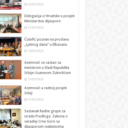
25/03/2025
Delegacija iz Hrvatske u posjeti
Ministarstvu dijaspore
21/03/2025
Ćulafić pozvan na proslavu
„Ljetnog dana“ u Elbasanu
14/03/2025
Azemović se sastao sa
ministrom u Vladi Republike
Srbije Usameom Zukorlićem
13/03/2025
Azemović u radnoj posjeti
Srbiji
27/02/2025
Sastanak Radne grupe za
izradu Predloga Zakona o
saradnji Crne Gore sa
dijasporom-iseljenicima