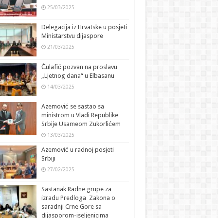
25/03/2025
Delegacija iz Hrvatske u posjeti
Ministarstvu dijaspore
21/03/2025
Ćulafić pozvan na proslavu
„Ljetnog dana“ u Elbasanu
14/03/2025
Azemović se sastao sa
ministrom u Vladi Republike
Srbije Usameom Zukorlićem
13/03/2025
Azemović u radnoj posjeti
Srbiji
27/02/2025
Sastanak Radne grupe za
izradu Predloga Zakona o
saradnji Crne Gore sa
dijasporom-iseljenicima