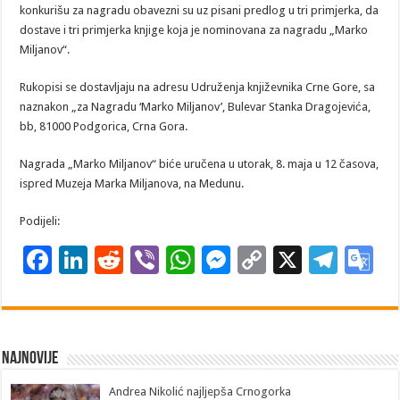
konkurišu za nagradu obavezni su uz pisani predlog u tri primjerka, da
dostave i tri primjerka knjige koja je nominovana za nagradu „Marko
Miljanov“.
Rukopisi se dostavljaju na adresu Udruženja književnika Crne Gore, sa
naznakon „za Nagradu ‘Marko Miljanov’, Bulevar Stanka Dragojevića,
bb, 81000 Podgorica, Crna Gora.
Nagrada „Marko Miljanov“ biće uručena u utorak, 8. maja u 12 časova,
ispred Muzeja Marka Miljanova, na Medunu.
Podijeli:
F
Li
R
Vi
W
M
C
X
T
G
ac
n
e
b
h
es
o
el
o
e
k
d
er
at
se
p
e
o
b
e
di
sA
n
y
gr
gl
Najnovije
o
dI
t
p
g
Li
a
e
Andrea Nikolić najljepša Crnogorka