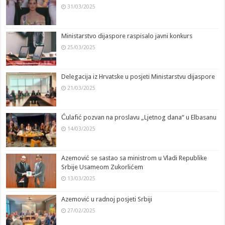
o
n
p
er
n
m
T
31/03/2025
k
k
a
n
Ministarstvo dijaspore raspisalo javni konkurs
sl
25/03/2025
at
e
Delegacija iz Hrvatske u posjeti Ministarstvu dijaspore
21/03/2025
Ćulafić pozvan na proslavu „Ljetnog dana“ u Elbasanu
14/03/2025
Azemović se sastao sa ministrom u Vladi Republike
Srbije Usameom Zukorlićem
13/03/2025
Azemović u radnoj posjeti Srbiji
27/02/2025