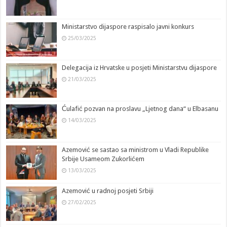
k
k
a
n
Ministarstvo dijaspore raspisalo javni konkurs
sl
25/03/2025
at
e
Delegacija iz Hrvatske u posjeti Ministarstvu dijaspore
21/03/2025
Ćulafić pozvan na proslavu „Ljetnog dana“ u Elbasanu
14/03/2025
Azemović se sastao sa ministrom u Vladi Republike
Srbije Usameom Zukorlićem
13/03/2025
Azemović u radnoj posjeti Srbiji
27/02/2025