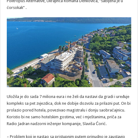
Politropus Alternative, Ukrajinca Romana Denkoviča, “sabijena je u
ćorsokak” .
Uložila je do sada 7 miliona eura i ne želi da nastavi da gradi i uređuje
kompleks sa pet zvjezdica, dok ne dobije dozvolu za prilazni put. On bi
prolazio pored hotela, povezivao magistralu i donju saobraćajnicu.
Koristio bi ne samo hotelskim gostima, već i mještanima, priča za
Radio Jadran nadzorni inženjer kompanije, Slaviša Ćorić.
– Problem koji je nastao sa pristupnim putem prinudno je zaustavio