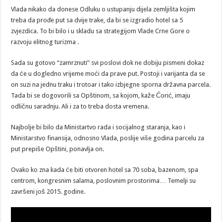
Vlada nikako da donese Odluku o ustupanju dijela zemljišta kojim
treba da prođe put sa dvije trake, da bi se izgradio hotel sa 5
zvjezdica. To bi bilo i u skladu sa strategijom Vlade Crne Gore o
razvoju elitnog turizma .
Sada su gotovo “zamrznuti” svi poslovi dok ne dobiju pismeni dokaz
da će u dogledno vrijeme moći da prave put. Postoji i varijanta da se
on suzi na jednu traku i trotoar i tako izbjegne sporna državna parcela.
Tada bi se dogovorili sa Opštinom, sa kojom, kaže Ćorić, imaju
odličnu saradnju. Ali i za to treba dosta vremena.
Najbolje bi bilo da Ministartvo rada i socijalnog staranja, kao i
Ministarstvo finansija, odnosno Vlada, poslije više godina parcelu za
put prepiše Opštini, ponavlja on.
Ovako ko zna kada će biti otvoren hotel sa 70 soba, bazenom, spa
centrom, kongresnim salama, poslovnim prostorima… Temelji su
završeni još 2015. godine.