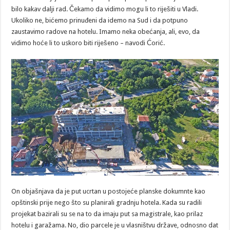
bilo kakav dalji rad. Čekamo da vidimo mogu li to riješiti u Vladi.
Ukoliko ne, bićemo prinuđeni da idemo na Sud i da potpuno
zaustavimo radove na hotelu. Imamo neka obećanja, ali, evo, da
vidimo hoće li to uskoro biti riješeno – navodi Ćorić.
On objašnjava da je put ucrtan u postojeće planske dokumnte kao
opštinski prije nego što su planirali gradnju hotela. Kada su radili
projekat bazirali su se na to da imaju put sa magistrale, kao prilaz
hotelu i garažama. No, dio parcele je u vlasništvu države, odnosno dat