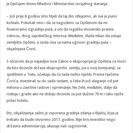
je Dječijem domu Mladost i Ministarstvu socijalnog staranja.
– Još prije 8 godina smo htjeli da taj dio otkupimo, ali sve je puno
koštalo. Pokušali smo i da se nagodimo sa Opštinom da mi
finansiramo izgradnju puta, a oni da regulišu imovinsko pravne
odnose, zbog zajedničkog interesa. Međutim, Vlada nikao da ustupi
zemljište Opštini, a onda ona sa nama ugovori gradnju puta –
objašnjava Ćorić.
S obzirom da je najavljen novi Zakon o eksproprijaciji Opština će moći
da bez dozvole države ekspropriše zemlju, pa u ovoj kompaniji, sa
sjedištem u Tivtu, očekuju da će tada nešto riješiti. Prema riječima
Ćorića, investirali su do sada sedam, a čeka ih još ulaganje od pet
miliona u završne radove i opremanje. Ne žele, međutim, dalje da
rizikuju i grade ako ne dobiju dozvolu za put dužine 70 m i tako riješe
prilaz hotelu.
Eto, objašnjenja zašto je usporena gradnja zdanja u Bijeloj, koje je
trebalo da bude otvoreno 2017. godine. Nije kriv investitor nego
državna administarcija, ukazuje naš sagovornik.