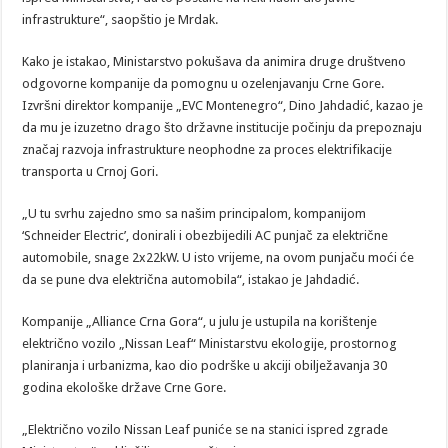
infrastrukture“, saopštio je Mrdak.​
Kako je istakao, Ministarstvo pokušava da animira druge društveno
odgovorne kompanije da pomognu u ozelenjavanju Crne Gore.
Izvršni direktor kompanije „EVC Montenegro“, Dino Jahdadić, kazao je
da mu je izuzetno drago što državne institucije počinju da prepoznaju
značaj razvoja infrastrukture neophodne za proces elektrifikacije
transporta u Crnoj Gori.
„U tu svrhu zajedno smo sa našim principalom, kompanijom
‘Schneider Electric’, donirali i obezbijedili AC punjač za električne
automobile, snage 2x22kW. U isto vrijeme, na ovom punjaču moći će
da se pune dva električna automobila“, istakao je Jahdadić.
Kompanije „Alliance Crna Gora“, u julu je ustupila na korištenje
električno vozilo „Nissan Leaf“ Ministarstvu ekologije, prostornog
planiranja i urbanizma, kao dio podrške u akciji obilježavanja 30
godina ekološke države Crne Gore.
„Električno vozilo Nissan Leaf puniće se na stanici ispred zgrade