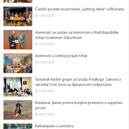
Ćulafić pozvan na proslavu „Ljetnog dana“ u Elbasanu
14/03/2025
Azemović se sastao sa ministrom u Vladi Republike
Srbije Usameom Zukorlićem
13/03/2025
Azemović u radnoj posjeti Srbiji
27/02/2025
Sastanak Radne grupe za izradu Predloga Zakona o
saradnji Crne Gore sa dijasporom-iseljenicima
21/02/2025
Kolašinac ljubav prema konjima pretvorio u uspješan
posao
30/01/2025
Raštanijada u Lovćencu