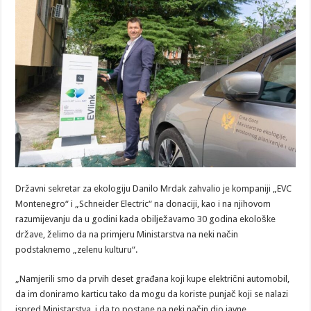
Državni sekretar za ekologiju Danilo Mrdak zahvalio je kompaniji „EVC
Montenegro“ i „Schneider Electric“ na donaciji, kao i na njihovom
razumijevanju da u godini kada obilježavamo 30 godina ekološke
države, želimo da na primjeru Ministarstva na neki način
podstaknemo „zelenu kulturu“.
„Namjerili smo da prvih deset građana koji kupe električni automobil,
da im doniramo karticu tako da mogu da koriste punjač koji se nalazi
ispred Ministarstva, i da to postane na neki način dio javne