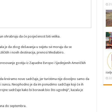
21
un ohrabruju da će posjećenost biti velika.
la je da zbog dešavanja u svijetu svi moraju da se
ličitih i novih destinacija, prenosi Mediabiro.
nteresovanje gostiju iz Zapadne Evrope i Sjedinjenih Američkih
isel
22
da kreiramo nove sadržaje, jer turistima nije dovoljno samo da
u i suncu. Neophodno je da im ponudimo sadržaje koji će ih
rojne sadržaje kako bi boravak bio što ugodniji“, kazala je
juna do septembra.