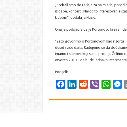
„Kreirali smo događaje za najmlađe, porodice, 
izložbe, koncerti. Naročito interesovanje iz
klubom”, dodala je Husić.
Ona je podsjetila da je Portonovo kreiran da 
“Zato govorimo o Portonovom kao rizortu i z
deset i više dana. Radujemo se da dočekamo 
imamo i stanove koji su na prodaji. Želimo da
otvoren 2019 – da bude jednako interesantan i
Podijeli:
F
Li
R
Vi
W
ac
n
e
b
h
e
e
k
d
er
at
s
b
e
di
sA
o
dI
t
p
g