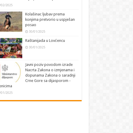
/02/2025
Kolašinac ljubav prema
konjima pretvorio u uspješan
posao
30/01/2025
Raštanijada u Lovćencu
30/01/2025
Javni poziv povodom izrade
Nacrta Zakona o izmjenama i
dopunama Zakona o saradnji
Crne Gore sa dijasporom -
jenicima
/01/2025