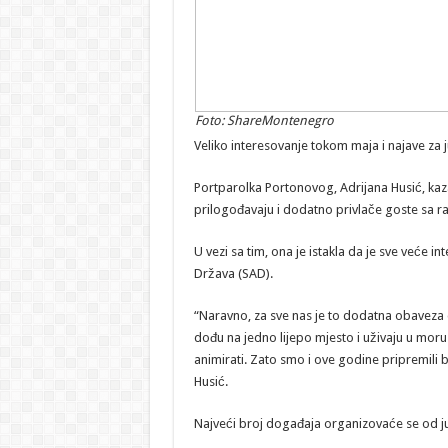
Foto: ShareMontenegro
Veliko interesovanje tokom maja i najave za j
Portparolka Portonovog, Adrijana Husić, kaza
prilogođavaju i dodatno privlače goste sa raz
U vezi sa tim, ona je istakla da je sve veće i
Država (SAD).
“Naravno, za sve nas je to dodatna obaveza 
dođu na jedno lijepo mjesto i uživaju u mor
animirati. Zato smo i ove godine pripremili b
Husić.
Najveći broj događaja organizovaće se od 