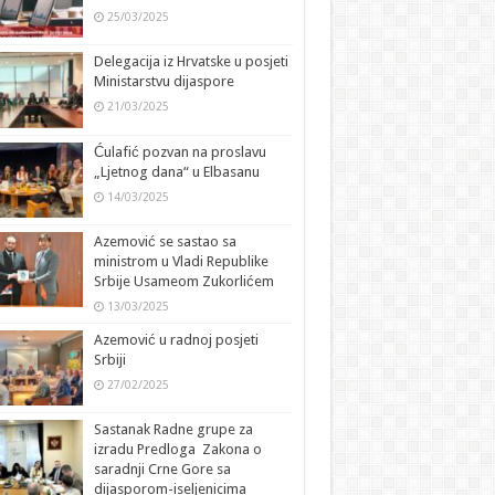
25/03/2025
Delegacija iz Hrvatske u posjeti
Ministarstvu dijaspore
21/03/2025
Ćulafić pozvan na proslavu
„Ljetnog dana“ u Elbasanu
14/03/2025
Azemović se sastao sa
ministrom u Vladi Republike
Srbije Usameom Zukorlićem
13/03/2025
Azemović u radnoj posjeti
Srbiji
27/02/2025
Sastanak Radne grupe za
izradu Predloga Zakona o
saradnji Crne Gore sa
dijasporom-iseljenicima