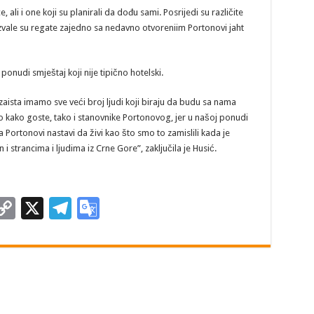
ali i one koji su planirali da dođu sami. Posrijedi su različite
azvale su regate zajedno sa nedavno otvoreniim Portonovi jaht
ponudi smještaj koji nije tipično hotelski.
aista imamo sve veći broj ljudi koji biraju da budu sa nama
kako goste, tako i stanovnike Portonovog, jer u našoj ponudi
 Portonovi nastavi da živi kao što smo to zamislili kada je
 strancima i ljudima iz Crne Gore”, zaključila je Husić.
M
C
X
T
G
s
o
el
o
e
p
e
o
n
y
gr
gl
Li
a
e