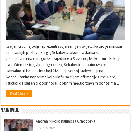
Iseljenici su najbolji reprezenti svoje zemlje u svijetu, kazao je ministar
unutrašnjih poslova Sergej Sekulović tokom sastanka sa
predstavnicima crnogorske zajednice u Sjevernoj Makedoniji. Kako je
saopšteno iz tog vladinog resora, Sekulović je uputio izraze
zahvalnosti iseljenicima koji žive u Sjevernoj Makedoniji na
kontinuiranim naporima koje ulažu sa ciljem afirmacije Crne Gore,
ističući da iseljenici doprinose i dobrim međudržavnim odnosima …
Read More »
Najnovije
Andrea Nikolić najljepša Crnogorka
31/03/2025