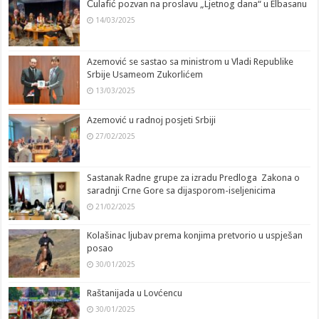
Ćulafić pozvan na proslavu „Ljetnog dana“ u Elbasanu
14/03/2025
Azemović se sastao sa ministrom u Vladi Republike
Srbije Usameom Zukorlićem
13/03/2025
Azemović u radnoj posjeti Srbiji
27/02/2025
Sastanak Radne grupe za izradu Predloga Zakona o
saradnji Crne Gore sa dijasporom-iseljenicima
21/02/2025
Kolašinac ljubav prema konjima pretvorio u uspješan
posao
30/01/2025
Raštanijada u Lovćencu
30/01/2025