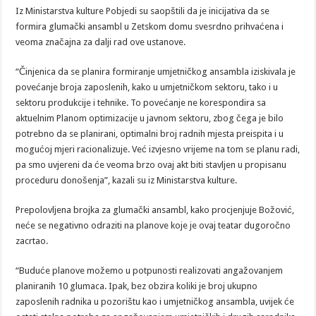
Iz Ministarstva kulture Pobjedi su saopštili da je inicijativa da se
formira glumački ansambl u Zetskom domu svesrdno prihvaćena i
veoma značajna za dalji rad ove ustanove.
“Činjenica da se planira formiranje umjetničkog ansambla iziskivala je
povećanje broja zaposlenih, kako u umjetničkom sektoru, tako i u
sektoru produkcije i tehnike. To povećanje ne korespondira sa
aktuelnim Planom optimizacije u javnom sektoru, zbog čega je bilo
potrebno da se planirani, optimalni broj radnih mjesta preispita i u
mogućoj mjeri racionalizuje. Već izvjesno vrijeme na tom se planu radi,
pa smo uvjereni da će veoma brzo ovaj akt biti stavljen u propisanu
proceduru donošenja”, kazali su iz Ministarstva kulture.
Prepolovljena brojka za glumački ansambl, kako procjenjuje Božović,
neće se negativno odraziti na planove koje je ovaj teatar dugoročno
zacrtao.
“Buduće planove možemo u potpunosti realizovati angažovanjem
planiranih 10 glumaca. Ipak, bez obzira koliki je broj ukupno
zaposlenih radnika u pozorištu kao i umjetničkog ansambla, uvijek će