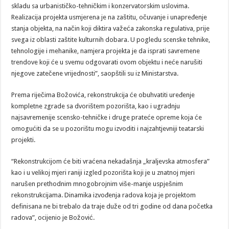
skladu sa urbanističko-tehničkim i konzervatorskim uslovima.
Realizacija projekta usmjerena je na zaštitu, očuvanje i unapređenje
stanja objekta, na način koji diktira važeća zakonska regulativa, prije
svega iz oblasti zaštite kulturnih dobara. U pogledu scenske tehnike,
tehnologije i mehanike, namjera projekta je da isprati savremene
trendove koji će u svemu odgovarati ovom objektu i neće narušiti
njegove zatečene vrijednosti”, saopštili su iz Ministarstva.
Prema riječima Božovića, rekonstrukcija će obuhvatiti uređenje
kompletne zgrade sa dvorištem pozorišta, kao i ugradnju
najsavremenije scensko-tehničke i druge prateće opreme koja će
omogućiti da se u pozorištu mogu izvoditi i najzahtjevniji teatarski
projekti.
“Rekonstrukcijom će biti vraćena nekadašnja „kraljevska atmosfera”
kao i u velikoj mjeri raniji izgled pozorišta koji je u znatnoj mjeri
narušen prethodnim mnogobrojnim više-manje uspješnim
rekonstrukcijama. Dinamika izvođenja radova koja je projektom
definisana ne bi trebalo da traje duže od tri godine od dana početka
radova”, ocijenio je Božović.