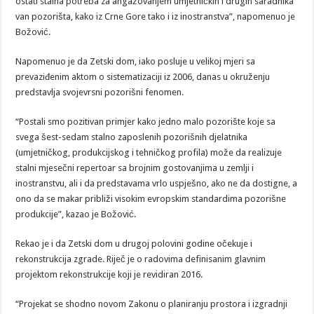
ostati stalna potreba za angažovanjem umjetničkih i drugih saradnika
van pozorišta, kako iz Crne Gore tako i iz inostranstva”, napomenuo je
Božović.
Napomenuo je da Zetski dom, iako posluje u velikoj mjeri sa
prevaziđenim aktom o sistematizaciji iz 2006, danas u okruženju
predstavlja svojevrsni pozorišni fenomen.
“Postali smo pozitivan primjer kako jedno malo pozorište koje sa
svega šest-sedam stalno zaposlenih pozorišnih djelatnika
(umjetničkog, produkcijskog i tehničkog profila) može da realizuje
stalni mjesečni repertoar sa brojnim gostovanjima u zemlji i
inostranstvu, ali i da predstavama vrlo uspješno, ako ne da dostigne, a
ono da se makar približi visokim evropskim standardima pozorišne
produkcije”, kazao je Božović.
Rekao je i da Zetski dom u drugoj polovini godine očekuje i
rekonstrukcija zgrade. Riječ je o radovima definisanim glavnim
projektom rekonstrukcije koji je revidiran 2016.
“Projekat se shodno novom Zakonu o planiranju prostora i izgradnji