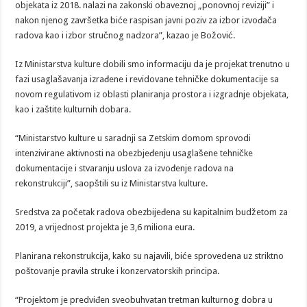
objekata iz 2018. nalazi na zakonski obaveznoj „ponovnoj reviziji” i
nakon njenog završetka biće raspisan javni poziv za izbor izvođača
radova kao i izbor stručnog nadzora”, kazao je Božović.
Iz Ministarstva kulture dobili smo informaciju da je projekat trenutno u
fazi usaglašavanja izrađene i revidovane tehničke dokumentacije sa
novom regulativom iz oblasti planiranja prostora i izgradnje objekata,
kao i zaštite kulturnih dobara.
“Ministarstvo kulture u saradnji sa Zetskim domom sprovodi
intenzivirane aktivnosti na obezbjeđenju usaglašene tehničke
dokumentacije i stvaranju uslova za izvođenje radova na
rekonstrukciji”, saopštili su iz Ministarstva kulture.
Sredstva za početak radova obezbijeđena su kapitalnim budžetom za
2019, a vrijednost projekta je 3,6 miliona eura.
Planirana rekonstrukcija, kako su najavili, biće sprovedena uz striktno
poštovanje pravila struke i konzervatorskih principa.
“Projektom je predviđen sveobuhvatan tretman kulturnog dobra u