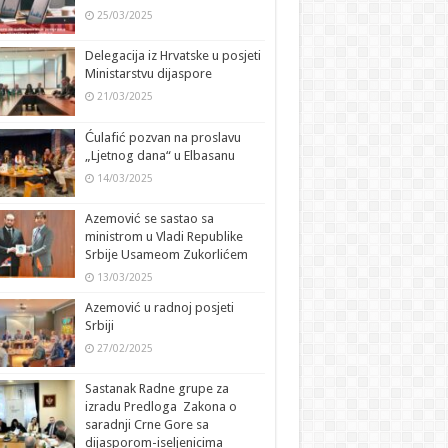
25/03/2025
Delegacija iz Hrvatske u posjeti
Ministarstvu dijaspore
21/03/2025
Ćulafić pozvan na proslavu
„Ljetnog dana“ u Elbasanu
14/03/2025
Azemović se sastao sa
ministrom u Vladi Republike
Srbije Usameom Zukorlićem
13/03/2025
Azemović u radnoj posjeti
Srbiji
27/02/2025
Sastanak Radne grupe za
izradu Predloga Zakona o
saradnji Crne Gore sa
dijasporom-iseljenicima