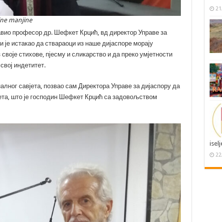
21
lne manjine
авио професор др. Шефкет Крцић, вд директор Управе за
 је истакао да ствараоци из наше дијаспоре морају
своје стихове, пјесму и сликарство и да преко умјетности
свој индетитет.
алног савјета, позвао сам Директора Управе за дијаспору да
јета, што је господин Шефкет Крцић са задовољством
isel
22