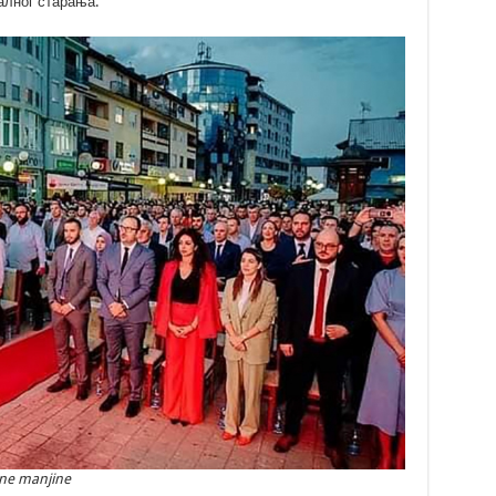
алног старања.
lne manjine