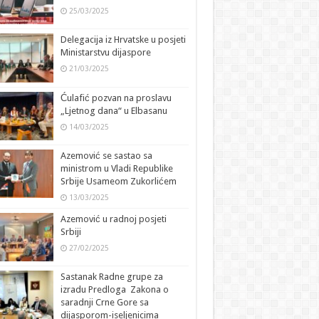
25/03/2025
Delegacija iz Hrvatske u posjeti
Ministarstvu dijaspore
21/03/2025
Ćulafić pozvan na proslavu
„Ljetnog dana“ u Elbasanu
14/03/2025
Azemović se sastao sa
ministrom u Vladi Republike
Srbije Usameom Zukorlićem
13/03/2025
Azemović u radnoj posjeti
Srbiji
27/02/2025
Sastanak Radne grupe za
izradu Predloga Zakona o
saradnji Crne Gore sa
dijasporom-iseljenicima