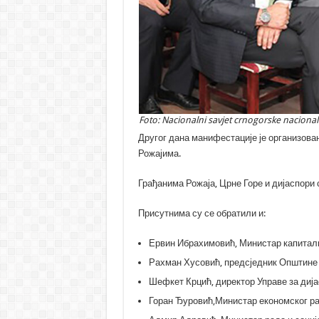
Foto: Nacionalni savjet crnogorske naciona
Другог дана манифестације је организова
Рожајима.
Грађанима Рожаја, Црне Горе и дијаспори
Присутнима су се обратили и:
Ервин Ибрахимовић, Министар капиталн
Рахман Хусовић, предсједник Општине 
Шефкет Крцић, директор Управе за дија
Горан Ђуровић,Министар економског ра