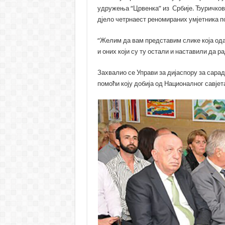
удружења “Црвенка” из Србије. Ђуричкови
дјело четрнаест реномираних умјетника п
“Желим да вам представим слике која одаж
и оних који су ту остали и наставили да р
Захвалио се Управи за дијаспору за сара
помоћи коју добија од Националног савје