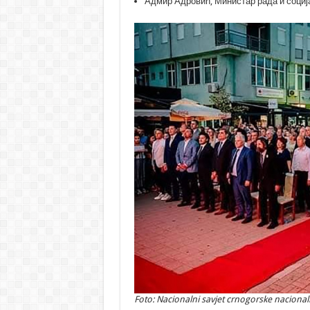
Адмир Адровић, Министар рада и социј
Foto: Nacionalni savjet crnogorske naciona