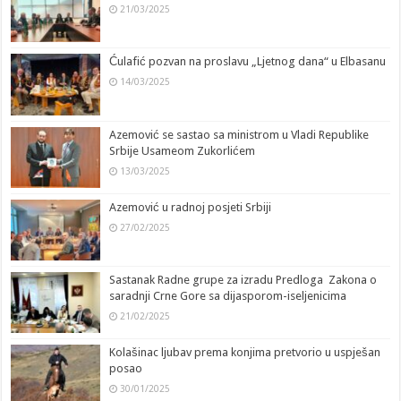
21/03/2025
Ćulafić pozvan na proslavu „Ljetnog dana“ u Elbasanu
14/03/2025
Azemović se sastao sa ministrom u Vladi Republike
Srbije Usameom Zukorlićem
13/03/2025
Azemović u radnoj posjeti Srbiji
27/02/2025
Sastanak Radne grupe za izradu Predloga Zakona o
saradnji Crne Gore sa dijasporom-iseljenicima
21/02/2025
Kolašinac ljubav prema konjima pretvorio u uspješan
posao
30/01/2025