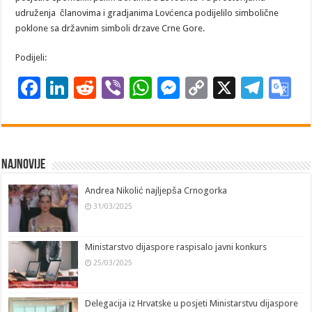
udruženja članovima i gradjanima Lovćenca podijelilo simbolične
poklone sa državnim simboli drzave Crne Gore.
Podijeli:
F
Li
R
Vi
W
M
C
X
T
G
ac
n
e
b
h
es
o
el
o
e
k
d
er
at
se
p
e
o
b
e
di
sA
n
y
gr
gl
Najnovije
o
dI
t
p
g
Li
a
e
Andrea Nikolić najljepša Crnogorka
o
n
p
er
n
m
T
31/03/2025
k
k
a
n
Ministarstvo dijaspore raspisalo javni konkurs
sl
25/03/2025
at
e
Delegacija iz Hrvatske u posjeti Ministarstvu dijaspore