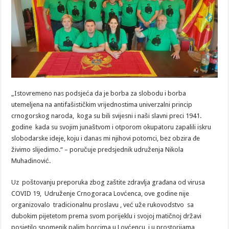
„Istovremeno nas podsjeća da je borba za slobodu i borba
utemeljena na antifašističkim vrijednostima univerzalni princip
crnogorskog naroda, koga su bili svijesni i naši slavni preci 1941.
godine kada su svojim junaštvom i otporom okupatoru zapalili iskru
slobodarske ideje, koju i danas mi njihovi potomci, bez obzira đe
živimo slijedimo.“ – poručuje predsjednik udruženja Nikola
Muhadinović.
Uz poštovanju preporuka zbog zaštite zdravlja građana od virusa
COVID 19, Udruženje Crnogoraca Lovćenca, ove godine nije
organizovalo tradicionalnu proslavu , već uže rukovodstvo sa
dubokim pijetetom prema svom porijeklu i svojoj matičnoj državi
posjetilo spomenik palim borcima u Lovćencu i u prostorijama