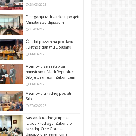
25/03/2025
Delegacija iz Hrvatske u posjeti
Ministarstvu dijaspore
21/03/2025
Ćulafić pozvan na proslavu
„Ljetnog dana“ u Elbasanu
14/03/2025
Azemović se sastao sa
ministrom u Vladi Republike
Srbije Usameom Zukorlićem
13/03/2025
Azemović u radnoj posjeti
Srbiji
27/02/2025
Sastanak Radne grupe za
izradu Predloga Zakona o
saradnji Crne Gore sa
dijasporom-iseljenicima