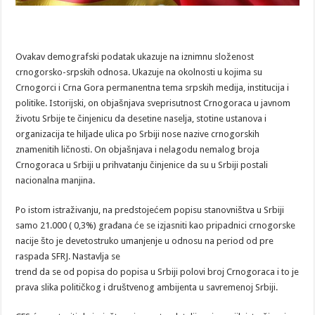
Ovakav demografski podatak ukazuje na iznimnu složenost
crnogorsko-srpskih odnosa. Ukazuje na okolnosti u kojima su
Crnogorci i Crna Gora permanentna tema srpskih medija, institucija i
politike. Istorijski, on objašnjava sveprisutnost Crnogoraca u javnom
životu Srbije te činjenicu da desetine naselja, stotine ustanova i
organizacija te hiljade ulica po Srbiji nose nazive crnogorskih
znamenitih ličnosti. On objašnjava i nelagodu nemalog broja
Crnogoraca u Srbiji u prihvatanju činjenice da su u Srbiji postali
nacionalna manjina.
Po istom istraživanju, na predstojećem popisu stanovništva u Srbiji
samo 21.000 ( 0,3%) građana će se izjasniti kao pripadnici crnogorske
nacije što je devetostruko umanjenje u odnosu na period od pre
raspada SFRJ. Nastavlja se
trend da se od popisa do popisa u Srbiji polovi broj Crnogoraca i to je
prava slika političkog i društvenog ambijenta u savremenoj Srbiji.