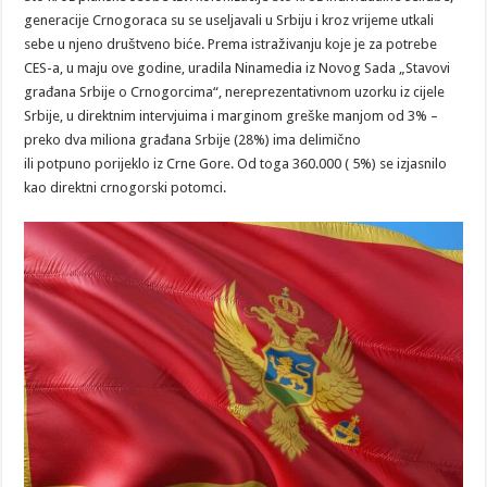
generacije Crnogoraca su se useljavali u Srbiju i kroz vrijeme utkali
sebe u njeno društveno biće. Prema istraživanju koje je za potrebe
CES-a, u maju ove godine, uradila Ninamedia iz Novog Sada „Stavovi
građana Srbije o Crnogorcima“, nereprezentativnom uzorku iz cijele
Srbije, u direktnim intervjuima i marginom greške manjom od 3% –
preko dva miliona građana Srbije (28%) ima delimično
ili potpuno porijeklo iz Crne Gore. Od toga 360.000 ( 5%) se izjasnilo
kao direktni crnogorski potomci.