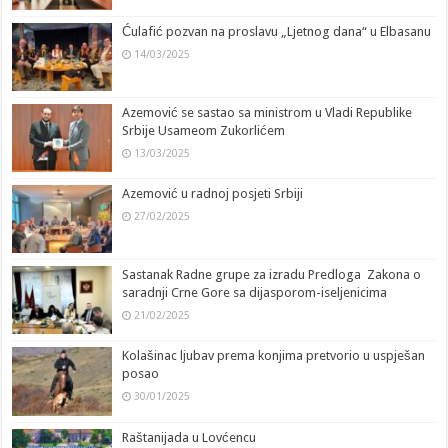
Ćulafić pozvan na proslavu „Ljetnog dana“ u Elbasanu
14/03/2025
Azemović se sastao sa ministrom u Vladi Republike
Srbije Usameom Zukorlićem
13/03/2025
Azemović u radnoj posjeti Srbiji
27/02/2025
Sastanak Radne grupe za izradu Predloga Zakona o
saradnji Crne Gore sa dijasporom-iseljenicima
21/02/2025
Kolašinac ljubav prema konjima pretvorio u uspješan
posao
30/01/2025
Raštanijada u Lovćencu