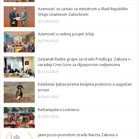
Azemović se sastao sa ministrom u Vladi Republike
Srbije Usameom Zukorlićem
13/03/2025
Azemović u radnoj posjeti Srbiji
27/02/2025
Sastanak Radne grupe za izradu Predloga Zakona o
saradnji Crne Gore sa dijasporom-iseljenicima
21/02/2025
Kolašinac ljubav prema konjima pretvorio u uspješan
posao
30/01/2025
Raštanijada u Lovćencu
30/01/2025
Javni poziv povodom izrade Nacrta Zakona o