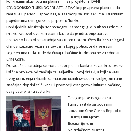
konkretnim aktivnostima planiranim sa projektom “DANI
CRNOGORSKO-TURSKOG PRIJATELJSTVA” koji je Uprava planirala da
realizuje u periodu ispred nas, a u saradnji sa udruženjima i istaknutim
pojedincima crnogorske dijaspore u Turskoj.
Predsjednik udruženja “Montenegro- Karadag”
g-din Abas Erdem
je
izrazio zadovoljstvo susretom i kazao da je udruženje upravo
osnovano kako bi se saradnja sa Crnom Gorom učvrstila jer su njegovi
članovi izuzetno vezani za zavičaj iz kojeg potiču, te da se u svim
segmentima rada trude da čuvaju i baštine tradicionalne vrijednosti
Crne Gore.
Dosadašnja saradnja se mora unaprijediti, i konkretizovati kroz ovakve
i slične projekte od značaja za iseljenike u ovoj državi, a koji će vezu
ovog udruženja i sličnih, sa maticom učiniti čvršćom i vidljivijom i time
značajno doprinijeti čuvanju i promociji crnogorske kulturne baštine,
usaglašeno je na sastanku.
Delegacija se istoga dana u
Izmiru sastala sa počasnim
konzulom Crne Gore u Republici
Turskoj
Đunejrom
Bosnalijerom
.
Na srdačnom susretu