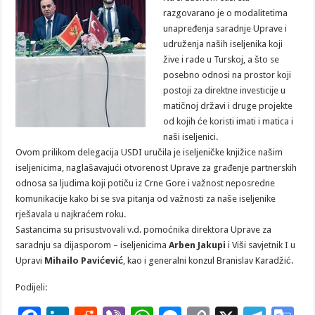
razgovarano je o modalitetima
unapređenja saradnje Uprave i
udruženja naših iseljenika koji
žive i rade u Turskoj, a što se
posebno odnosi na prostor koji
postoji za direktne investicije u
matičnoj državi i druge projekte
od kojih će koristi imati i matica i
naši iseljenici.
Ovom prilikom delegacija USDI uručila je iseljeničke knjižice našim
iseljenicima, naglašavajući otvorenost Uprave za građenje partnerskih
odnosa sa ljudima koji potiču iz Crne Gore i važnost neposredne
komunikacije kako bi se sva pitanja od važnosti za naše iseljenike
rješavala u najkraćem roku.
Sastancima su prisustvovali v.d. pomoćnika direktora Uprave za
saradnju sa dijasporom – iseljenicima
Arben Jakupi
i Viši savjetnik I u
Upravi
Mihailo Pavićević
, kao i generalni konzul Branislav Karadžić.
Podijeli: