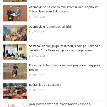
Azemović se sastao sa ministrom u Vladi Republike
Srbije Usameom Zukorlićem
13/03/2025
Azemović u radnoj posjeti Srbiji
27/02/2025
Sastanak Radne grupe za izradu Predloga Zakona o
saradnji Crne Gore sa dijasporom-iseljenicima
21/02/2025
Kolašinac ljubav prema konjima pretvorio u uspješan
posao
30/01/2025
Raštanijada u Lovćencu
30/01/2025
Javni poziv povodom izrade Nacrta Zakona o