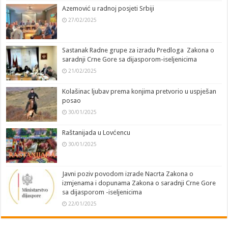
Azemović u radnoj posjeti Srbiji
27/02/2025
Sastanak Radne grupe za izradu Predloga Zakona o
saradnji Crne Gore sa dijasporom-iseljenicima
21/02/2025
Kolašinac ljubav prema konjima pretvorio u uspješan
posao
30/01/2025
Raštanijada u Lovćencu
30/01/2025
Javni poziv povodom izrade Nacrta Zakona o
izmjenama i dopunama Zakona o saradnji Crne Gore
sa dijasporom -iseljenicima
22/01/2025