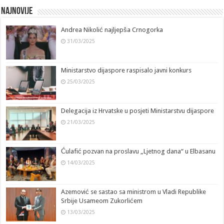
b
e
di
sA
n
y
gr
gl
Najnovije
o
dI
t
p
g
Li
a
e
Andrea Nikolić najljepša Crnogorka
o
n
p
er
n
m
T
31/03/2025
k
k
a
n
Ministarstvo dijaspore raspisalo javni konkurs
sl
25/03/2025
at
e
Delegacija iz Hrvatske u posjeti Ministarstvu dijaspore
21/03/2025
Ćulafić pozvan na proslavu „Ljetnog dana“ u Elbasanu
14/03/2025
Azemović se sastao sa ministrom u Vladi Republike
Srbije Usameom Zukorlićem
13/03/2025