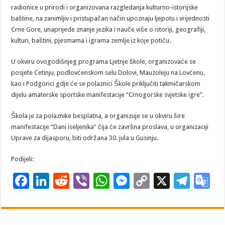
radionice u prirodi i organizovana razgledanja kulturno-istorijske
baštine, na zanimljiv i pristupačan način upoznaju ljepotu i vrijednosti
Crne Gore, unaprijede znanje jezika i nauče više o istoriji, geografiji,
kulturi, baštini, pjesmama i igrama zemlje iz koje potiču.
U okviru ovogodišnjeg programa Ljetnje škole, organizovaće se
posjete Cetinju, podlovćenskom selu Dolovi, Mauzoleju na Lovćenu,
kao i Podgorici gdje će se polaznici Škole priključiti takmičarskom
dijelu amaterske sportske manifestacije “Crnogorske svjetske igre”.
Škola je za polaznike besplatna, a organizuje se u okviru šire
manifestacije “Dani iseljenika” čija će završna proslava, u organizaciji
Uprave za dijasporu, biti održana 30. jula u Gusinju.
Podijeli:
F
Li
R
Vi
W
M
C
X
T
G
ac
n
e
b
h
es
o
el
o
e
k
d
er
at
se
p
e
o