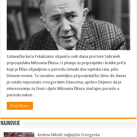
Izdavačka kuća Fokalizator objaviće ovih dana prvi tom Sabranih
pripovjedaka Milovana Đilasa. U pitanju su pripovijetke i kratke priče
koje je Đilas objavljivao u periodu između dva svjetska rata, pišu
Dnevne novine. To izuzetno zanimljivo pripovjedačko štivo do danas
je ostalo nepoznato crnogorskim čitaocima, uprkos činjenici da je
interesovanje za život i djelo Milovana Đilasa značajno poraslo u
periodu nakon …
Read More »
Najnovije
Andrea Nikolić najljepša Crnogorka