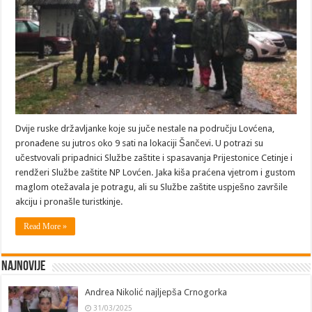
Dvije ruske državljanke koje su juče nestale na području Lovćena,
pronađene su jutros oko 9 sati na lokaciji Šančevi. U potrazi su
učestvovali pripadnici Službe zaštite i spasavanja Prijestonice Cetinje i
rendžeri Službe zaštite NP Lovćen. Jaka kiša praćena vjetrom i gustom
maglom otežavala je potragu, ali su Službe zaštite uspješno završile
akciju i pronašle turistkinje.
Read More »
Najnovije
Andrea Nikolić najljepša Crnogorka
31/03/2025