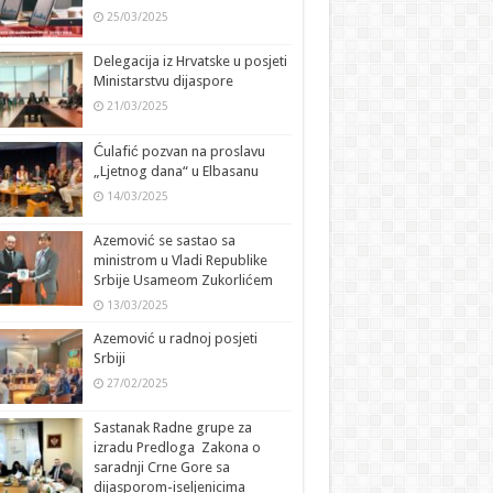
25/03/2025
Delegacija iz Hrvatske u posjeti
Ministarstvu dijaspore
21/03/2025
Ćulafić pozvan na proslavu
„Ljetnog dana“ u Elbasanu
14/03/2025
Azemović se sastao sa
ministrom u Vladi Republike
Srbije Usameom Zukorlićem
13/03/2025
Azemović u radnoj posjeti
Srbiji
27/02/2025
Sastanak Radne grupe za
izradu Predloga Zakona o
saradnji Crne Gore sa
dijasporom-iseljenicima