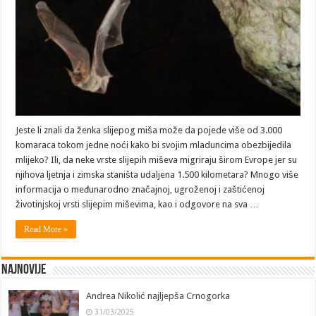
Jeste li znali da ženka slijepog miša može da pojede više od 3.000
komaraca tokom jedne noći kako bi svojim mladuncima obezbijedila
mlijeko? Ili, da neke vrste slijepih miševa migriraju širom Evrope jer su
njihova ljetnja i zimska staništa udaljena 1.500 kilometara? Mnogo više
informacija o međunarodno značajnoj, ugroženoj i zaštićenoj
životinjskoj vrsti slijepim miševima, kao i odgovore na sva …
Read More »
Najnovije
Andrea Nikolić najljepša Crnogorka
31/03/2025