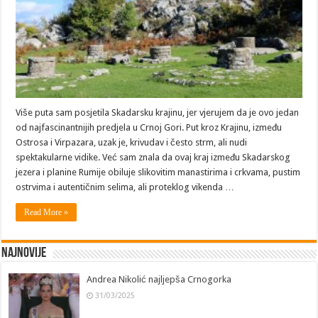
Više puta sam posjetila Skadarsku krajinu, jer vjerujem da je ovo jedan
od najfascinantnijih predjela u Crnoj Gori. Put kroz Krajinu, između
Ostrosa i Virpazara, uzak je, krivudav i često strm, ali nudi
spektakularne vidike. Već sam znala da ovaj kraj između Skadarskog
jezera i planine Rumije obiluje slikovitim manastirima i crkvama, pustim
ostrvima i autentičnim selima, ali proteklog vikenda …
Read More »
Najnovije
Andrea Nikolić najljepša Crnogorka
31/03/2025