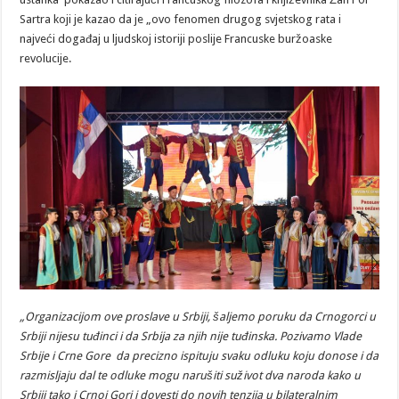
Sartra koji je kazao da je „ovo fenomen drugog svjetskog rata i
najveći događaj u ljudskoj istoriji poslije Francuske buržoaske
revolucije.
„Organizacijom ove proslave u Srbiji,
šaljemo poruku da Crnogorci u
Srbiji nijesu tuđinci i da Srbija za njih nije tuđinska. Pozivamo Vlade
Srbije i Crne Gore da precizno ispituju svaku odluku koju donose i da
razmisljaju dal te odluke mogu narušiti suživot dva naroda kako u
Srbiji tako i Crnoj Gori i dovesti do novih tenzija u bilateralnim