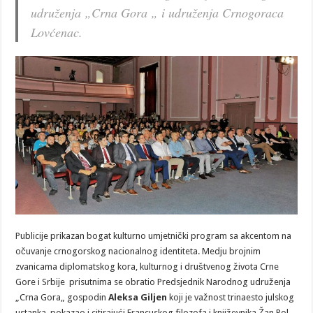
udruženja „Crna Gora „ i udruženja Crnogoraca
Lovćenac.
Publicije prikazan bogat kulturno umjetnički program sa akcentom na
očuvanje crnogorskog nacionalnog identiteta. Medju brojnim
zvanicama diplomatskog kora, kulturnog i društvenog života Crne
Gore i Srbije prisutnima se obratio Predsjednik Narodnog udruženja
„Crna Gora„ gospodin
Aleksa Giljen
koji je
važnost trinaesto julskog
ustanka pokazao i citirajući Francuskog filozofa i književnika Žan Pol